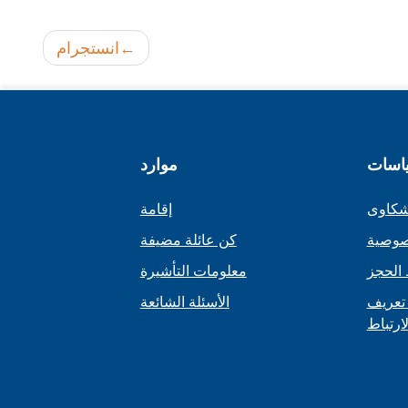
انستجرام
اسات
موارد
شكاوى
إقامة
صوصية
كن عائلة مضيفة
الحجز
معلومات التأشيرة
تعريف
الأسئلة الشائعة
لارتباط