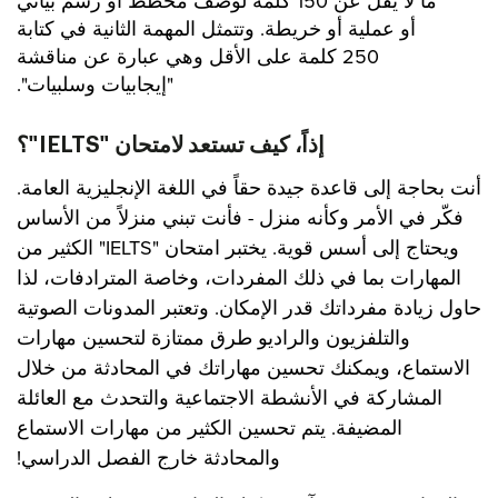
ما لا يقل عن 150 كلمة لوصف مخطط أو رسم بياني
أو عملية أو خريطة. وتتمثل المهمة الثانية في كتابة
250 كلمة على الأقل وهي عبارة عن مناقشة
"إيجابيات وسلبيات".
إذاً، كيف تستعد لامتحان "IELTS"؟
أنت بحاجة إلى قاعدة جيدة حقاً في اللغة الإنجليزية العامة.
فكّر في الأمر وكأنه منزل - فأنت تبني منزلاً من الأساس
ويحتاج إلى أسس قوية. يختبر امتحان "IELTS" الكثير من
المهارات بما في ذلك المفردات، وخاصة المترادفات، لذا
حاول زيادة مفرداتك قدر الإمكان. وتعتبر المدونات الصوتية
والتلفزيون والراديو طرق ممتازة لتحسين مهارات
الاستماع، ويمكنك تحسين مهاراتك في المحادثة من خلال
المشاركة في الأنشطة الاجتماعية والتحدث مع العائلة
المضيفة. يتم تحسين الكثير من مهارات الاستماع
والمحادثة خارج الفصل الدراسي!