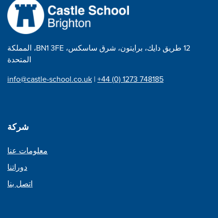
12 طريق دايك، برايتون، شرق ساسكس، BN1 3FE، المملكة
المتحدة
info@castle-school.co.uk
|
+44 (0) 1273 748185
شركة
معلومات عنا
دوراتنا
اتصل بنا