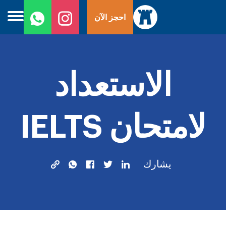
ا
احجز الآن
إ
ا
الاستعداد
لامتحان IELTS
يشارك