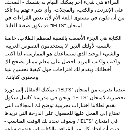
القراءة هي شيء آخر يمكنك القيام به بنفسك - الصحف
على الإنترنت، والكتب، والمجلات، وأي شيء تهتم به! تأكد
من أن تكون في مستوى اللغة الأم لأن بعض القراءات في
امتحان "IELTS" قد تكون صعبة للغاية.
الكتابة هي الجزء الأصعب بالنسبة لمعظم الطلاب، خاصةً
بالنسبة لأولئك الذين لا يستخدمون النصوص الغربية.
والشيء الوحيد الذي سيساعدك هو الممارسة، لذا اكتب
واكتب واكتب المزيد. احصل على معلم ممتاز يصحح لك
أخطائك ويقدم لك اقتراحات حول كيفية تحسين بنية
ومحتوى كتاباتك.
عندما تقترب من امتحان "IELTS"، يمكنك الانتقال إلى دورة
تحضيرية لامتحان "IELTS". ونحن في مدرسة كاسل سكول
نقدم لطلابنا اختبارات تجريبية توضح لك المجالات التي
تحتاج إلى العمل عليها للحصول على الدرجة التي تريدها
في امتحان "IELTS". وسوف نحدد لك الوقت المناسب -
حيث أن إنجاز كل من القراءة والكتابة في غضون ساعة