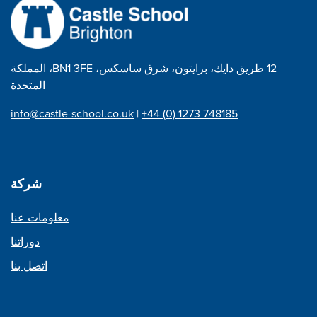
12 طريق دايك، برايتون، شرق ساسكس، BN1 3FE، المملكة
المتحدة
info@castle-school.co.uk
|
+44 (0) 1273 748185
شركة
معلومات عنا
دوراتنا
اتصل بنا