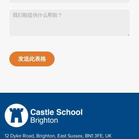
发送此表格
12 Dyke Road, Brighton, East Sussex, BN1 3FE, UK