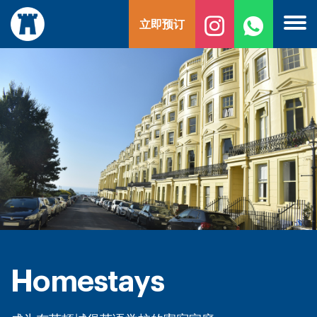
跳
立即预订
至
内
容
Homestays