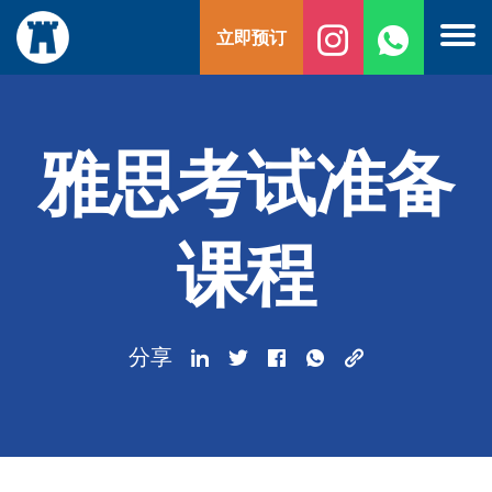
跳
立即预订
至
内
容
雅思考试准备
课程
分享