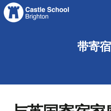
跳
至
内
容
带寄宿