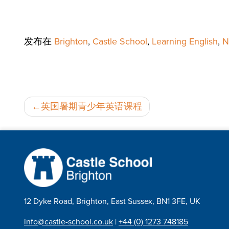
发布在
Brighton
,
Castle School
,
Learning English
,
N
邮
英国暑期青少年英语课程
政
导
航
12 Dyke Road, Brighton, East Sussex, BN1 3FE, UK
info@castle-school.co.uk
|
+44 (0) 1273 748185