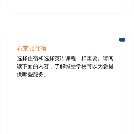
为
新
布
闻
布莱顿住宿
赖
顿
选择住宿和选择英语课程一样重要。请阅
国
读下面的内容，了解城堡学校可以为您提
际
社
供哪些服务。
区
提
供
帮
助