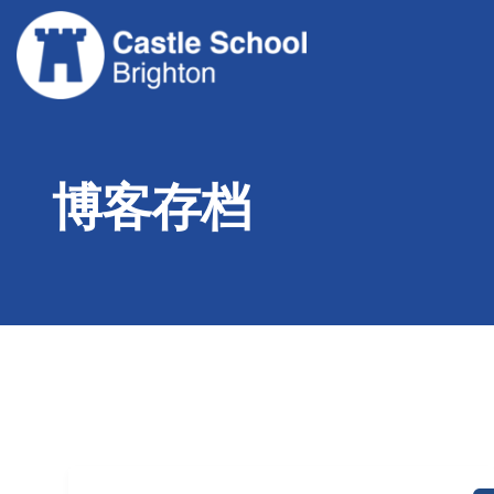
跳
至
内
容
博客存档