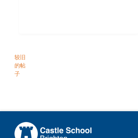
较旧
职
的帖
子
位
导
航