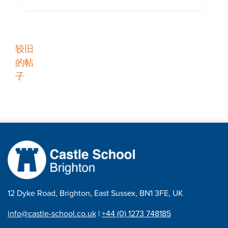
职
较旧
的帖
位
子
导
航
12 Dyke Road, Brighton, East Sussex, BN1 3FE, UK
info@castle-school.co.uk
|
+44 (0) 1273 748185