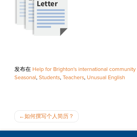
发布在
Help for Brighton's international community
Seasonal
,
Students
,
Teachers
,
Unusual English
邮
如何撰写个人简历？
政