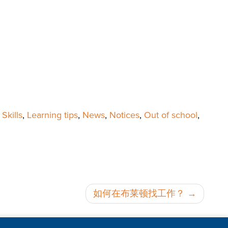
Skills
,
Learning tips
,
News
,
Notices
,
Out of school
,
如何在布莱顿找工作？