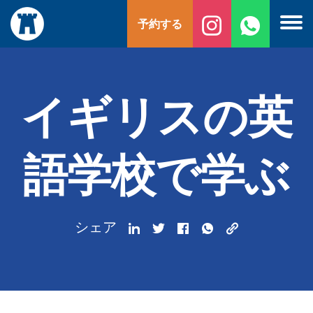
コ
予約する
ン
テ
ン
ツ
へ
イギリスの英
ス
キ
ッ
語学校で学ぶ
プ
シェア