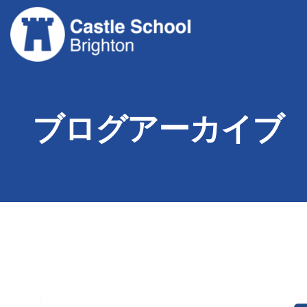
コ
ン
テ
ン
ツ
へ
ス
ブログアーカイブ
キ
ッ
プ