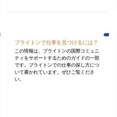
ブ
ブ
ラ
ラ
ブライトンで仕事を見つけるには？
イ
イ
ト
ト
この情報は、ブライトンの国際コミュニ
ン
ン
ティをサポートするためのガイドの一部
の
国
です。ブライトンでの仕事の探し方につ
際
コ
いて書かれています。ぜひご覧くださ
ミ
い。
ュ
ニ
テ
ィ
へ
の
支
援