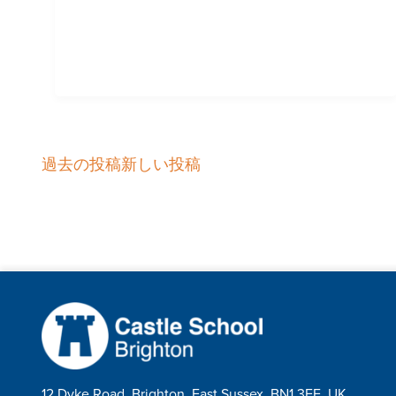
過去の投稿
新しい投稿
投
稿
ナ
ビ
ゲ
12 Dyke Road, Brighton, East Sussex, BN1 3FE, UK