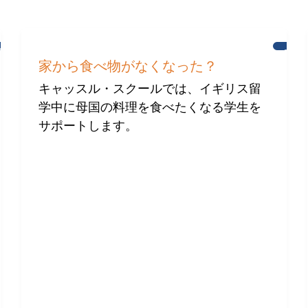
英
ブ
語
ラ
家から食べ物がなくなった？
学
イ
習
ト
キャッスル・スクールでは、イギリス留
ン
学中に母国の料理を食べたくなる学生を
の
国
サポートします。
際
コ
ミ
ュ
ニ
テ
ィ
へ
の
支
援