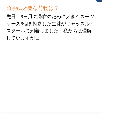
キ
ャ
留学に必要な荷物は？
ッ
ス
先日、3ヶ月の滞在のために大きなスーツ
ル・
ケース3個を持参した生徒がキャッスル・
ス
ク
スクールに到着しました。私たちは理解
ー
ル
していますが ...
生