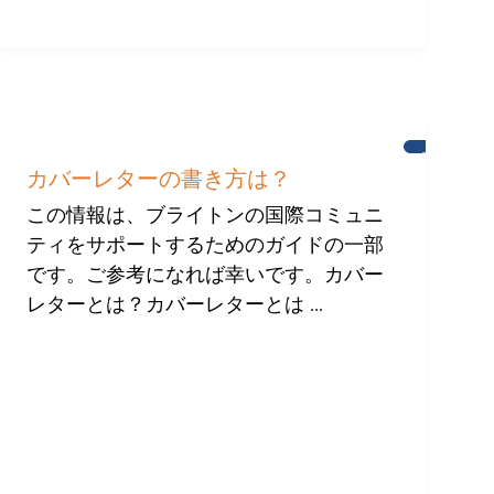
ブ
ラ
カバーレターの書き方は？
イ
ト
この情報は、ブライトンの国際コミュニ
ン
ティをサポートするためのガイドの一部
の
国
です。ご参考になれば幸いです。カバー
際
コ
レターとは？カバーレターとは ...
ミ
ュ
ニ
テ
ィ
へ
の
支
援