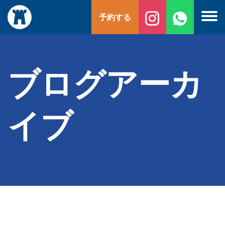
コ
予約する
ン
テ
ン
ツ
へ
ブログアーカ
ス
キ
ッ
イブ
プ