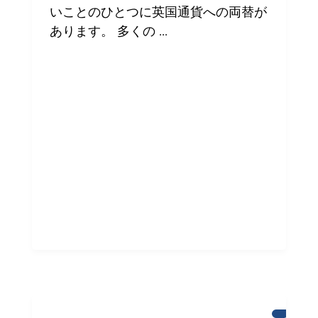
ン
いことのひとつに英国通貨への両替が
の
国
あります。 多くの ...
際
コ
ミ
ュ
ニ
テ
ィ
へ
の
支
援