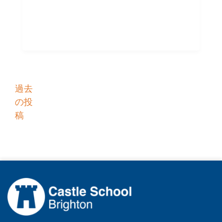
投
過去
の投
稿
稿
ナ
ビ
ゲ
ー
シ
ョ