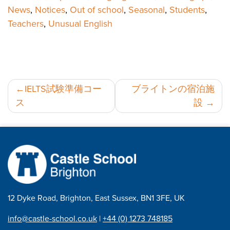
News
,
Notices
,
Out of school
,
Seasonal
,
Students
,
Teachers
,
Unusual English
投
IELTS試験準備コー
ブライトンの宿泊施
ス
設
稿
ナ
ビ
ゲ
ー
シ
12 Dyke Road, Brighton, East Sussex, BN1 3FE, UK
ョ
info@castle-school.co.uk
|
+44 (0) 1273 748185