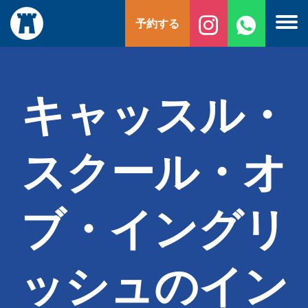
コ
予約する
ン
テ
ン
ツ
へ
キャッスル・
ス
キ
ッ
スクール・オ
プ
ブ・イングリ
ッシュのイン