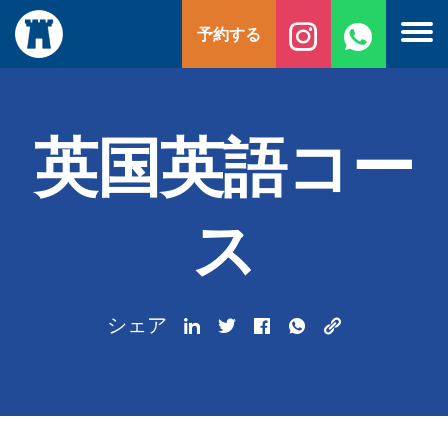
コ
予約する
ン
テ
ン
ツ
へ
英国英語コー
ス
キ
ッ
ス
プ
シェア