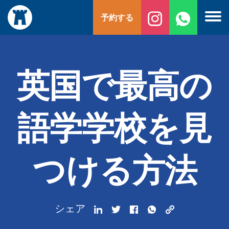
コ
予約する
ン
テ
ン
ツ
へ
英国で最高の
ス
キ
ッ
語学学校を見
プ
つける方法
シェア