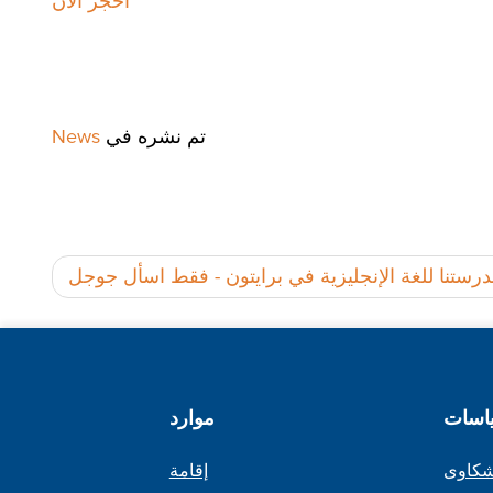
احجز الآن
تم نشره في
News
رستنا للغة الإنجليزية في برايتون - فقط اسأل جوجل
اسات
موارد
شكاوى
إقامة