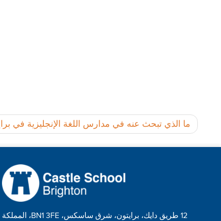
تصفّح
ما الذي تبحث عنه في مدارس اللغة الإنجليزية في براي
المقالات
12 طريق دايك، برايتون، شرق ساسكس، BN1 3FE، المملكة