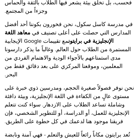
فحسب، بل تخلق بيئة يشعر فيها الطلاب بالثقة والحماس
وجزءاً من المجتمع.
في مدرسة كاسل سكول، نحن فخورون بكوننا أحد أفضل
المدارس التي حصلت على أعلى تصنيف في
معاهد اللغة
الإنجليزية في برايتون
مع تقييمات Google الإيجابية
المستمرة من الطلاب حول العالم. وغالباً ما يذكر دارسونا
مدى استمتاعهم بالأجواء الودية والاهتمام الفردي من
المعلمين، وموقعنا المركزي على بعد دقائق فقط من
البحر.
نحن نوفر فصولاً صغيرة الحجم، ومدرسين ذوي خبرة على
مستوى عالٍ من الكفاءة في اللغة الإنجليزية، وبيئة دافئة
وشاملة تساعد الطلاب على الازدهار. سواء كنت تتعلم
الإنجليزية للعمل، أو الدراسة، أو للتطوير الشخصي، فإن
فريقنا موجود هنا لدعمك في كل خطوة على الطريق.
تُعد برايتون مكاناً رائعاً للعيش والتعلم - فهي آمنة ونابضة