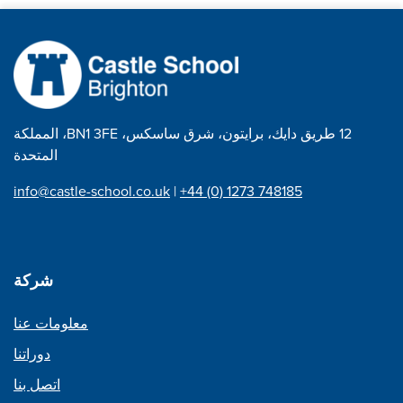
12 طريق دايك، برايتون، شرق ساسكس، BN1 3FE، المملكة
المتحدة
info@castle-school.co.uk
|
+44 (0) 1273 748185
شركة
معلومات عنا
دوراتنا
اتصل بنا