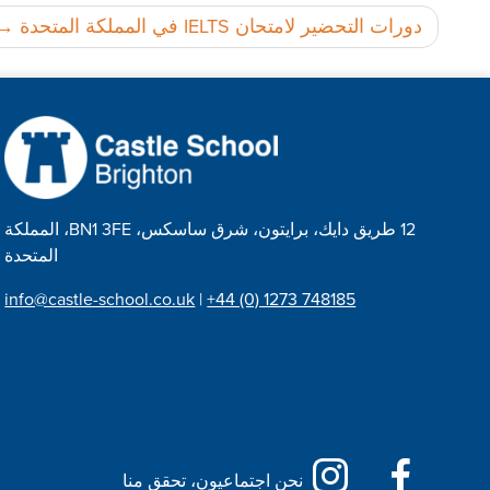
تصفّح
دورات التحضير لامتحان IELTS في المملكة المتحدة
المقالات
12 طريق دايك، برايتون، شرق ساسكس، BN1 3FE، المملكة
المتحدة
info@castle-school.co.uk
|
+44 (0) 1273 748185
نحن اجتماعيون، تحقق منا