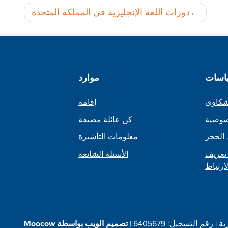
دورات اللغة الإنجليزية في المملكة المتحدة
اسات
موارد
شكاوى
إقامة
صوصية
كن عائلة مضيفة
الحجز
معلومات التأشيرة
تعريف
الأسئلة الشائعة
لارتباط
م التسجيل: 6405679 |
تصميم الويب بواسطة Moocow