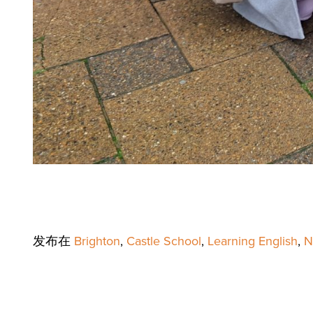
发布在
Brighton
,
Castle School
,
Learning English
,
N