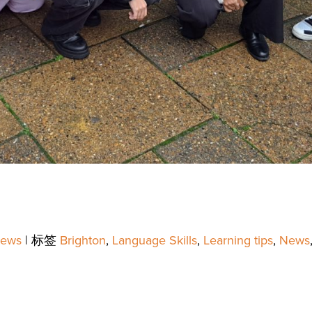
ews
|
标签
Brighton
,
Language Skills
,
Learning tips
,
News