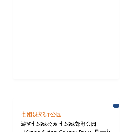
布
莱
七姐妹郊野公园
顿
游览七姊妹公园 七姊妹郊野公园