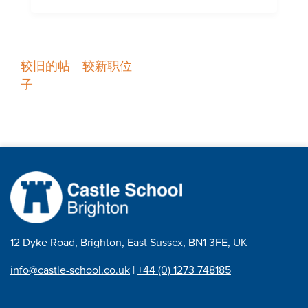
职
较旧的帖
较新职位
子
位
导
航
12 Dyke Road, Brighton, East Sussex, BN1 3FE, UK
info@castle-school.co.uk
|
+44 (0) 1273 748185