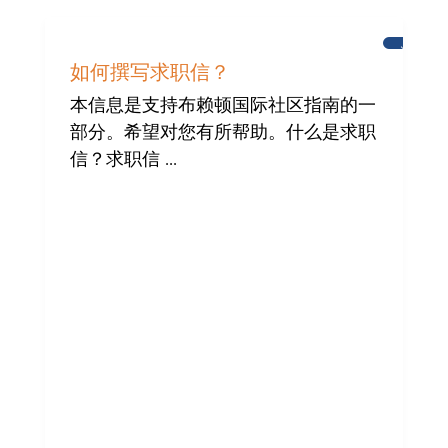
为
布
如何撰写求职信？
赖
顿
本信息是支持布赖顿国际社区指南的一
国
部分。希望对您有所帮助。什么是求职
际
社
信？求职信 ...
区
提
供
帮
助