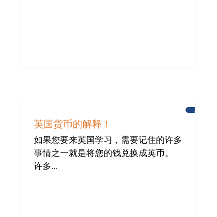
为
布
英国货币的解释！
赖
顿
如果您要来英国学习，需要记住的许多
国
事情之一就是将您的钱兑换成英币。
际
社
许多...
区
提
供
帮
助