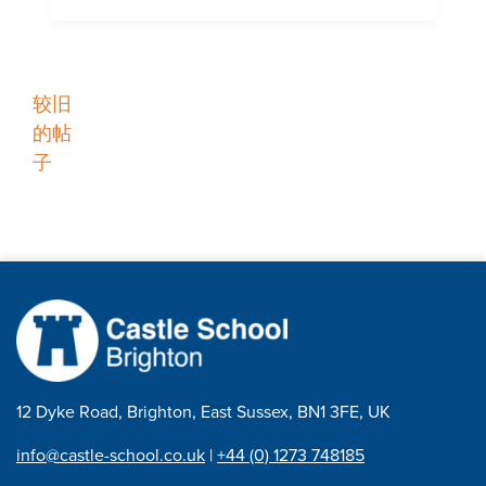
职
较旧
的帖
位
子
导
航
12 Dyke Road, Brighton, East Sussex, BN1 3FE, UK
info@castle-school.co.uk
|
+44 (0) 1273 748185