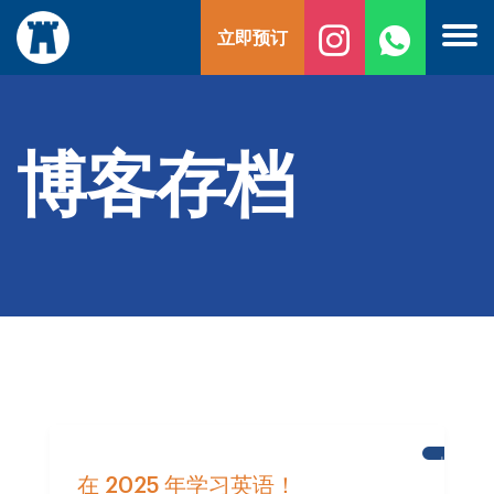
跳
立即预订
至
内
容
博客存档
城
堡
在 2025 年学习英语！