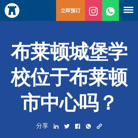
跳
立即预订
至
内
容
布莱顿城堡学
校位于布莱顿
市中心吗？
分享